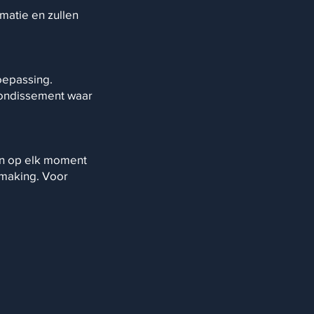
rmatie en zullen
oepassing.
rondissement waar
en op elk moment
dmaking. Voor