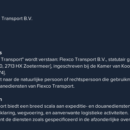
Transport B.V.
s
 Transport" wordt verstaan: Flexco Transport B.V., statutair 
0, 2713 HX Zoetermeer], ingeschreven bij de Kamer van Ko
4].
ijst naar de natuurlijke persoon of rechtspersoon die gebrui
anediensten van Flexco Transport. ​
n
port biedt een breed scala aan expeditie- en douanedienst
nklaring, wegvoering, en aanverwante logistieke activiteiten.
ent de diensten zoals gespecificeerd in de afzonderlijke ov