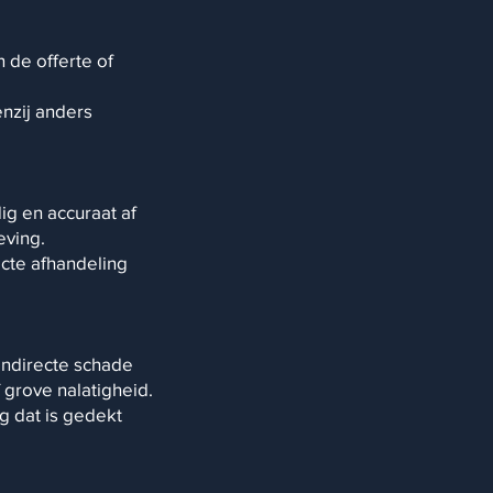
 de offerte of
enzij anders
dig en accuraat af
eving.
ecte afhandeling
 indirecte schade
f grove nalatigheid.
g dat is gedekt