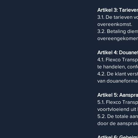
Artikel 3: Tarieve
3.1. De tarieven 
overeenkomst.
3.2. Betaling die
overeengekomen.
Artikel 4: Douane
4.1. Flexco Transp
te handelen, conf
4.2. De klant ver
van douaneformalit
Artikel 5: Aanspr
5.1. Flexco Trans
voortvloeiend uit 
5.2. De totale aa
door de aansprak
Artikel 6: Gehei