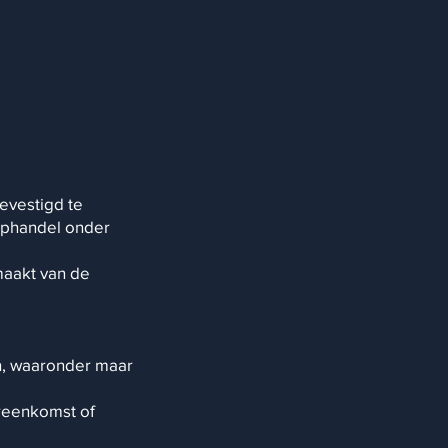
gevestigd te
ophandel onder
kmaakt van de
en, waaronder maar
ereenkomst of