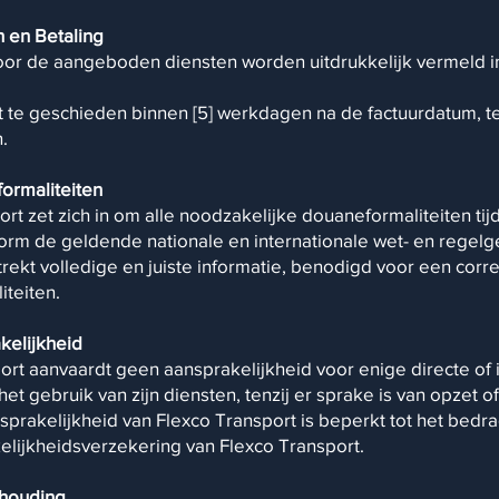
n en Betaling
voor de aangeboden diensten worden uitdrukkelijk vermeld in
nt te geschieden binnen [5] werkdagen na de factuurdatum, t
 ​
formaliteiten
ort zet zich in om alle noodzakelijke douaneformaliteiten tij
orm de geldende nationale en internationale wet- en regelg
strekt volledige en juiste informatie, benodigd voor een corr
eiten. ​
akelijkheid
port aanvaardt geen aansprakelijkheid voor enige directe of
het gebruik van zijn diensten, tenzij er sprake is van opzet o
nsprakelijkheid van Flexco Transport is beperkt tot het bedra
elijkheidsverzekering van Flexco Transport.
mhouding