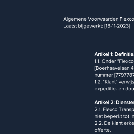
Algemene Voorwaarden Flexco 
Laatst bijgewerkt: [18-11-2023]
Artikel 1: Definitie
1.1. Onder "Flexco
[Boerhaavelaan 4
nummer [7797787
1.2. "Klant" verw
expeditie- en dou
Artikel 2: Dienste
2.1. Flexco Trans
niet beperkt tot i
2.2. De klant erk
offerte. ​